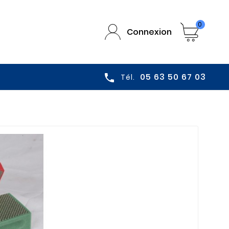
0
Connexion
05 63 50 67 03

Tél.