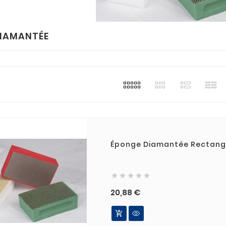
DIAMANTÉE
Éponge Diamantée Rectang





Prix
20,88 €
