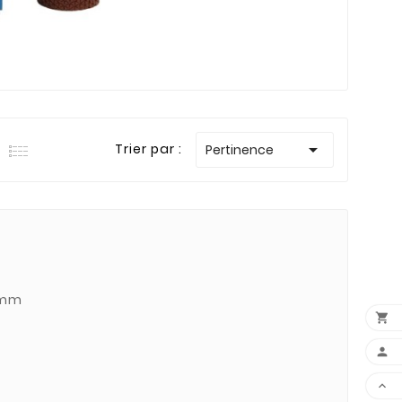

Trier par :
Pertinence
3mm


