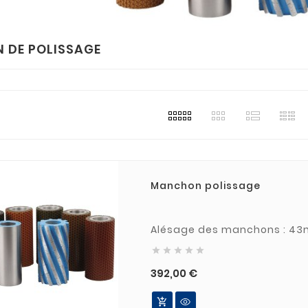
 DE POLISSAGE
Manchon polissage
Alésage des manchons : 4





Prix
392,00 €
