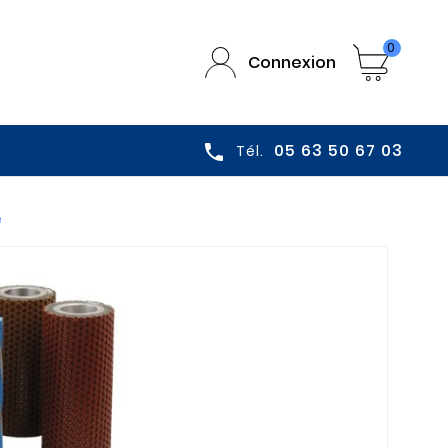
0
Connexion
05 63 50 67 03

Tél.
e