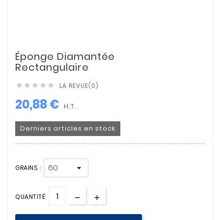
Éponge Diamantée
Rectangulaire
LA REVUE(0)





20,88 €
H.T.
Derniers articles en stock
GRAINS :
QUANTITÉ