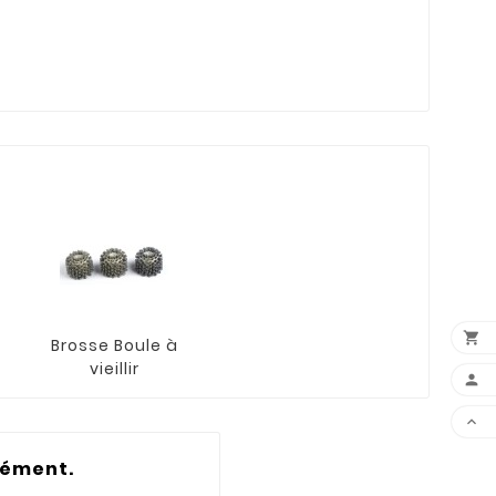

Brosse Boule à
vieillir


rément.