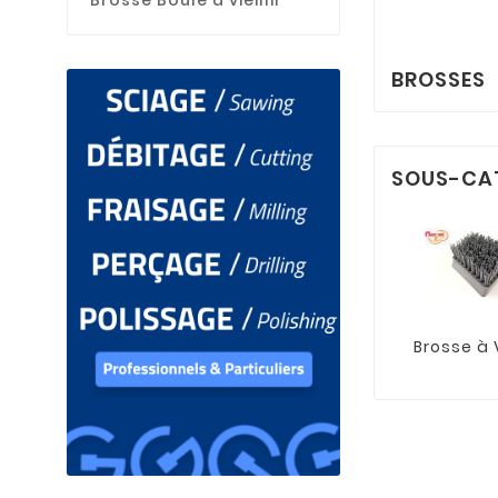
Brosse Boule à vieillir
BROSSES
SOUS-CA
Brosse à V