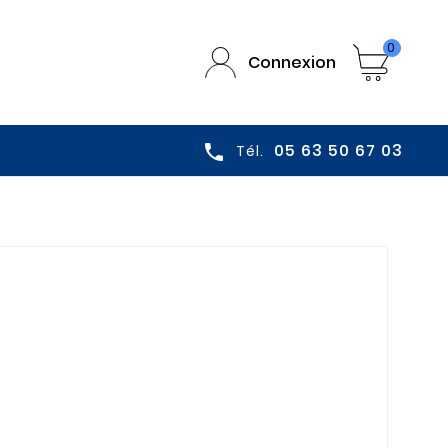
0
Connexion
05 63 50 67 03

Tél.