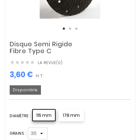
Disque Semi Rigide
Fibre Type C
LA REVUE(0)





3,60 €
H.T.
Disponible
115 mm
178 mm
DIAMÈTRE :
GRAINS :