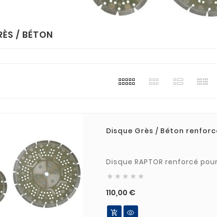
RÈS / BÉTON
Disque Grès / Béton renfor





Prix
110,00 €
