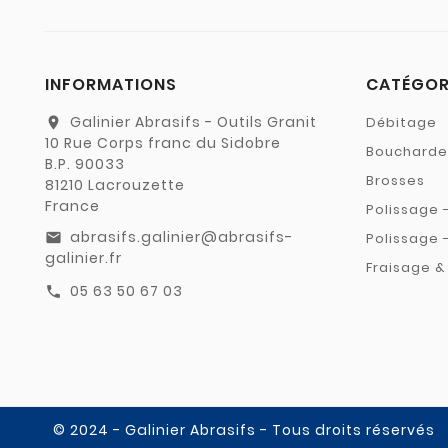
INFORMATIONS
CATÉGOR
Galinier Abrasifs - Outils Granit
Débitage
location_on
10 Rue Corps franc du Sidobre
Boucharde
B.P. 90033
Brosses
81210 Lacrouzette
France
Polissage 
abrasifs.galinier@abrasifs-
Polissage 
email
galinier.fr
Fraisage 
05 63 50 67 03
call
© 2024 - Galinier Abrasifs - Tous droits réservés