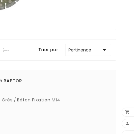

Trier par :
Pertinence
cé RAPTOR
Disque RAPTOR renforcé pour Grès / Béton Fixation M14

