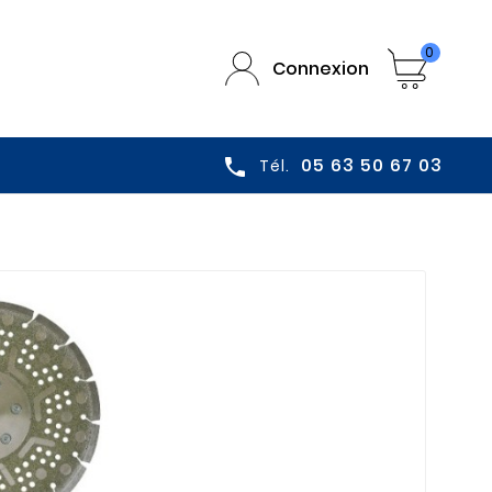
0
Connexion
05 63 50 67 03

Tél.