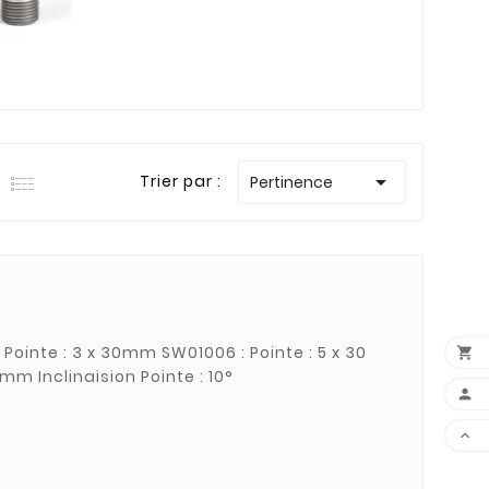

Trier par :
Pertinence

mm SW01007 : Pointe : 8 x 30 mm Inclinaision Pointe : 10°

