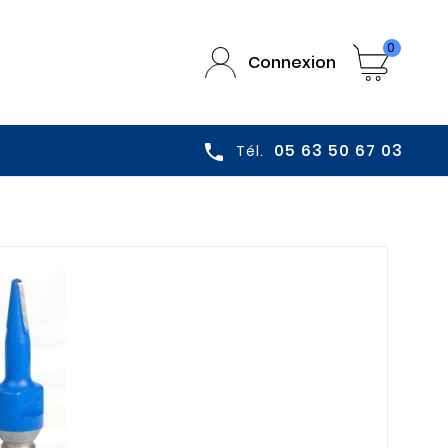
0
Connexion
05 63 50 67 03

Tél.