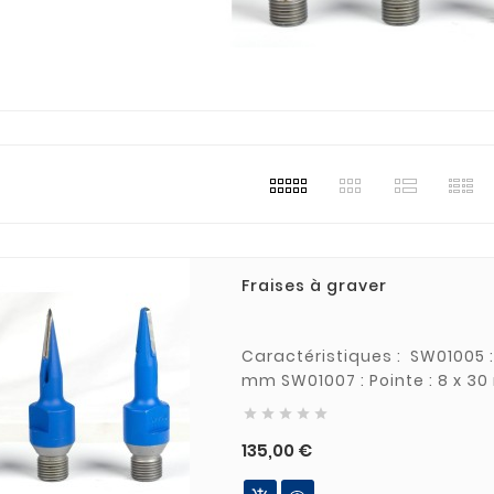
Fraises à graver
Caractéristiques : SW01005 : Pointe : 3 x 30mm SW01006 : Pointe : 5 x 30





Prix
135,00 €